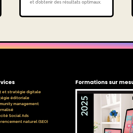
et d’obtenir des résultats optimaux.
vices
Formations sur mes
t et stratégie digitale
tégie éditoriale
munity management
rnalisé
icité Social Ads
rencement naturel (SEO)