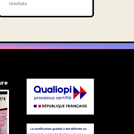
résultats.
ure