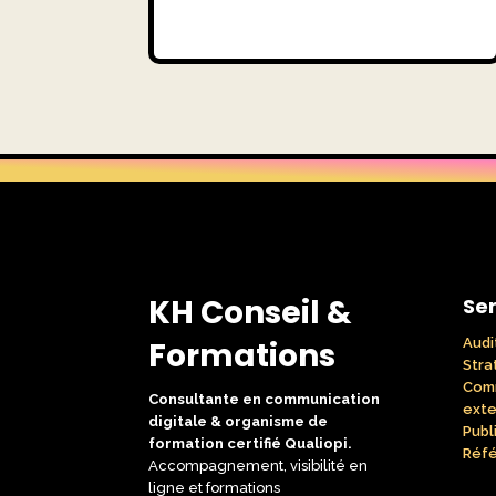
KH Conseil &
Ser
Formations
Audi
Stra
Com
Consultante en communication
exte
digitale & organisme de
Publ
formation certifié Qualiopi.
Réfé
Accompagnement, visibilité en
ligne et formations